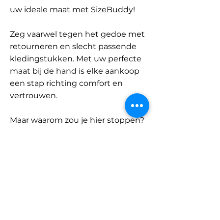
uw ideale maat met SizeBuddy!
Zeg vaarwel tegen het gedoe met
retourneren en slecht passende
kledingstukken. Met uw perfecte
maat bij de hand is elke aankoop
een stap richting comfort en
vertrouwen.
Maar waarom zou je hier stoppen?
Ontdek onze uitgebreide
database met merken en
categorieën en vind jouw maat.
Onthoud: met SizeBuddy aan uw
zijde is de perfecte pasvorm
slechts één klik verwijderd.