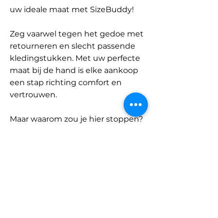
uw ideale maat met SizeBuddy!
Zeg vaarwel tegen het gedoe met
retourneren en slecht passende
kledingstukken. Met uw perfecte
maat bij de hand is elke aankoop
een stap richting comfort en
vertrouwen.
Maar waarom zou je hier stoppen?
Ontdek onze uitgebreide
database met merken en
categorieën en vind jouw maat.
Onthoud: met SizeBuddy aan uw
zijde is de perfecte pasvorm
slechts één klik verwijderd.