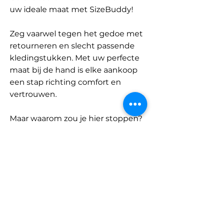
uw ideale maat met SizeBuddy!
Zeg vaarwel tegen het gedoe met
retourneren en slecht passende
kledingstukken. Met uw perfecte
maat bij de hand is elke aankoop
een stap richting comfort en
vertrouwen.
Maar waarom zou je hier stoppen?
Ontdek onze uitgebreide
database met merken en
categorieën en vind jouw maat.
Onthoud: met SizeBuddy aan uw
zijde is de perfecte pasvorm
slechts één klik verwijderd.