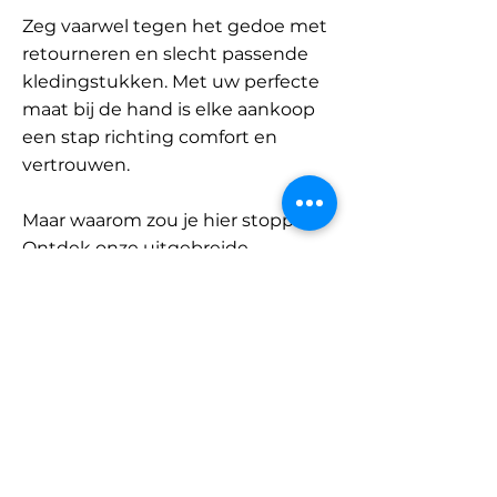
Zeg vaarwel tegen het gedoe met
retourneren en slecht passende
kledingstukken. Met uw perfecte
maat bij de hand is elke aankoop
een stap richting comfort en
vertrouwen.
Maar waarom zou je hier stoppen?
Ontdek onze uitgebreide
database met merken en
categorieën en vind jouw maat.
Onthoud: met SizeBuddy aan uw
zijde is de perfecte pasvorm
slechts één klik verwijderd.