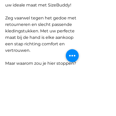
uw ideale maat met SizeBuddy!
Zeg vaarwel tegen het gedoe met
retourneren en slecht passende
kledingstukken. Met uw perfecte
maat bij de hand is elke aankoop
een stap richting comfort en
vertrouwen.
Maar waarom zou je hier stoppen?
Ontdek onze uitgebreide
database met merken en
categorieën en vind jouw maat.
Onthoud: met SizeBuddy aan uw
zijde is de perfecte pasvorm
slechts één klik verwijderd.