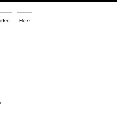
inden
More
a