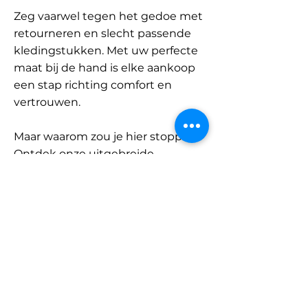
Zeg vaarwel tegen het gedoe met
retourneren en slecht passende
kledingstukken. Met uw perfecte
maat bij de hand is elke aankoop
een stap richting comfort en
vertrouwen.
Maar waarom zou je hier stoppen?
Ontdek onze uitgebreide
database met merken en
categorieën en vind jouw maat.
Onthoud: met SizeBuddy aan uw
zijde is de perfecte pasvorm
slechts één klik verwijderd.