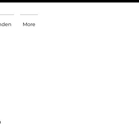
inden
More
a