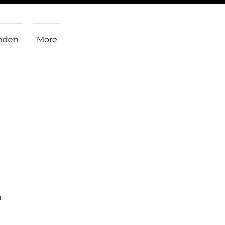
inden
More
a