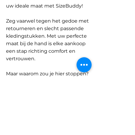
uw ideale maat met SizeBuddy!
Zeg vaarwel tegen het gedoe met
retourneren en slecht passende
kledingstukken. Met uw perfecte
maat bij de hand is elke aankoop
een stap richting comfort en
vertrouwen.
Maar waarom zou je hier stoppen?
Ontdek onze uitgebreide
database met merken en
categorieën en vind jouw maat.
Onthoud: met SizeBuddy aan uw
zijde is de perfecte pasvorm
slechts één klik verwijderd.