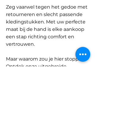
Zeg vaarwel tegen het gedoe met
retourneren en slecht passende
kledingstukken. Met uw perfecte
maat bij de hand is elke aankoop
een stap richting comfort en
vertrouwen.
Maar waarom zou je hier stoppen?
Ontdek onze uitgebreide
database met merken en
categorieën en vind jouw maat.
Onthoud: met SizeBuddy aan uw
zijde is de perfecte pasvorm
slechts één klik verwijderd.