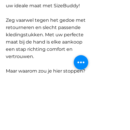
uw ideale maat met SizeBuddy!
Zeg vaarwel tegen het gedoe met
retourneren en slecht passende
kledingstukken. Met uw perfecte
maat bij de hand is elke aankoop
een stap richting comfort en
vertrouwen.
Maar waarom zou je hier stoppen?
Ontdek onze uitgebreide
database met merken en
categorieën en vind jouw maat.
Onthoud: met SizeBuddy aan uw
zijde is de perfecte pasvorm
slechts één klik verwijderd.