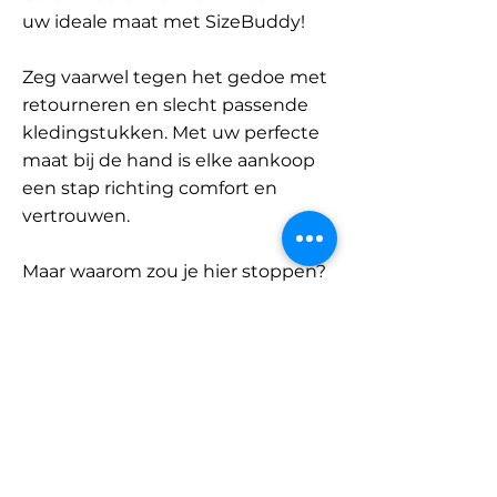
uw ideale maat met SizeBuddy!
Zeg vaarwel tegen het gedoe met
retourneren en slecht passende
kledingstukken. Met uw perfecte
maat bij de hand is elke aankoop
een stap richting comfort en
vertrouwen.
Maar waarom zou je hier stoppen?
Ontdek onze uitgebreide
database met merken en
categorieën en vind jouw maat.
Onthoud: met SizeBuddy aan uw
zijde is de perfecte pasvorm
slechts één klik verwijderd.