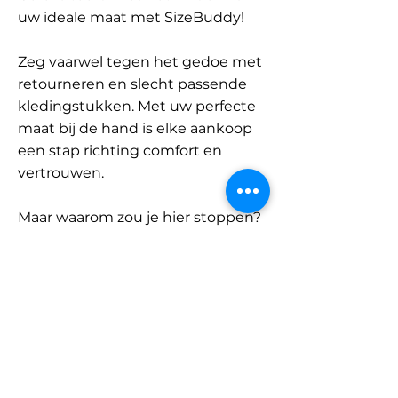
uw ideale maat met SizeBuddy!
Zeg vaarwel tegen het gedoe met
retourneren en slecht passende
kledingstukken. Met uw perfecte
maat bij de hand is elke aankoop
een stap richting comfort en
vertrouwen.
Maar waarom zou je hier stoppen?
Ontdek onze uitgebreide
database met merken en
categorieën en vind jouw maat.
Onthoud: met SizeBuddy aan uw
zijde is de perfecte pasvorm
slechts één klik verwijderd.