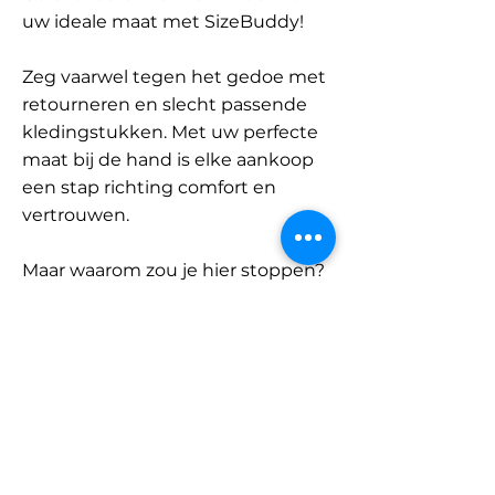
uw ideale maat met SizeBuddy!
Zeg vaarwel tegen het gedoe met
retourneren en slecht passende
kledingstukken. Met uw perfecte
maat bij de hand is elke aankoop
een stap richting comfort en
vertrouwen.
Maar waarom zou je hier stoppen?
Ontdek onze uitgebreide
database met merken en
categorieën en vind jouw maat.
Onthoud: met SizeBuddy aan uw
zijde is de perfecte pasvorm
slechts één klik verwijderd.