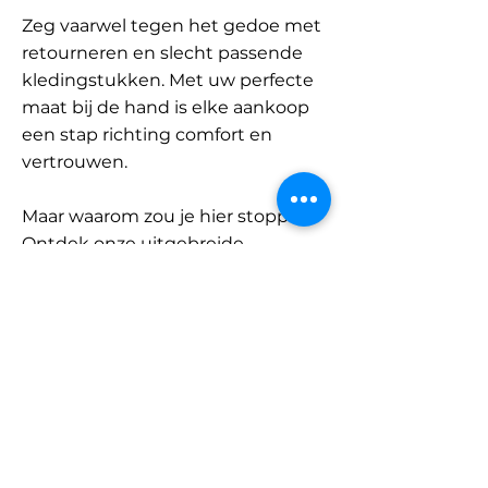
Zeg vaarwel tegen het gedoe met
retourneren en slecht passende
kledingstukken. Met uw perfecte
maat bij de hand is elke aankoop
een stap richting comfort en
vertrouwen.
Maar waarom zou je hier stoppen?
Ontdek onze uitgebreide
database met merken en
categorieën en vind jouw maat.
Onthoud: met SizeBuddy aan uw
zijde is de perfecte pasvorm
slechts één klik verwijderd.