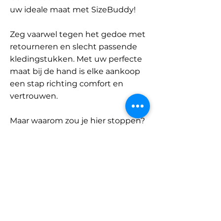
uw ideale maat met SizeBuddy!
Zeg vaarwel tegen het gedoe met
retourneren en slecht passende
kledingstukken. Met uw perfecte
maat bij de hand is elke aankoop
een stap richting comfort en
vertrouwen.
Maar waarom zou je hier stoppen?
Ontdek onze uitgebreide
database met merken en
categorieën en vind jouw maat.
Onthoud: met SizeBuddy aan uw
zijde is de perfecte pasvorm
slechts één klik verwijderd.