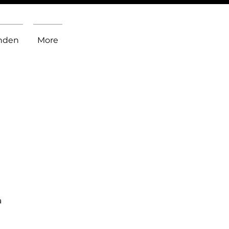
inden
More
a