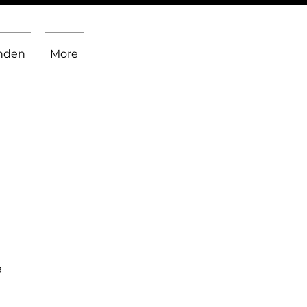
inden
More
a