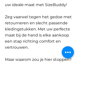
uw ideale maat met SizeBuddy!
Zeg vaarwel tegen het gedoe met
retourneren en slecht passende
kledingstukken. Met uw perfecte
maat bij de hand is elke aankoop
een stap richting comfort en
vertrouwen.
Maar waarom zou je hier stoppen?
Ontdek onze uitgebreide
database met merken en
categorieën en vind jouw maat.
Onthoud: met SizeBuddy aan uw
zijde is de perfecte pasvorm
slechts één klik verwijderd.