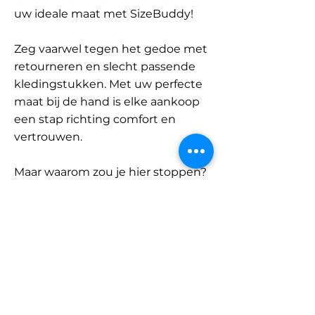
uw ideale maat met SizeBuddy!
Zeg vaarwel tegen het gedoe met
retourneren en slecht passende
kledingstukken. Met uw perfecte
maat bij de hand is elke aankoop
een stap richting comfort en
vertrouwen.
Maar waarom zou je hier stoppen?
Ontdek onze uitgebreide
database met merken en
categorieën en vind jouw maat.
Onthoud: met SizeBuddy aan uw
zijde is de perfecte pasvorm
slechts één klik verwijderd.