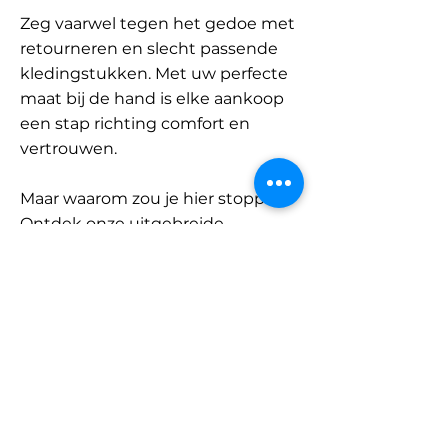
Zeg vaarwel tegen het gedoe met
retourneren en slecht passende
kledingstukken. Met uw perfecte
maat bij de hand is elke aankoop
een stap richting comfort en
vertrouwen.
Maar waarom zou je hier stoppen?
Ontdek onze uitgebreide
database met merken en
categorieën en vind jouw maat.
Onthoud: met SizeBuddy aan uw
zijde is de perfecte pasvorm
slechts één klik verwijderd.