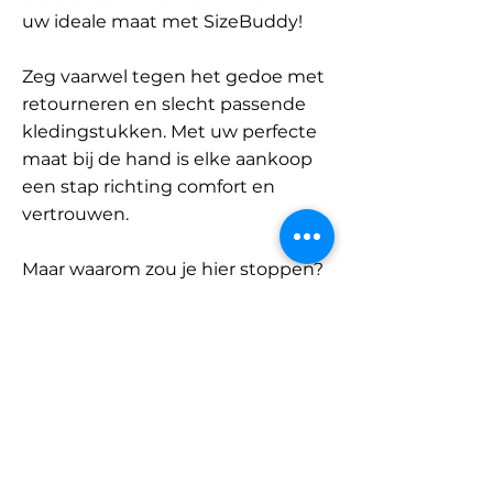
uw ideale maat met SizeBuddy!
Zeg vaarwel tegen het gedoe met
retourneren en slecht passende
kledingstukken. Met uw perfecte
maat bij de hand is elke aankoop
een stap richting comfort en
vertrouwen.
Maar waarom zou je hier stoppen?
Ontdek onze uitgebreide
database met merken en
categorieën en vind jouw maat.
Onthoud: met SizeBuddy aan uw
zijde is de perfecte pasvorm
slechts één klik verwijderd.