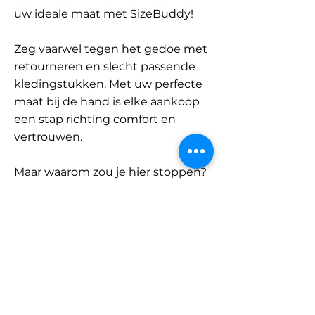
uw ideale maat met SizeBuddy!
Zeg vaarwel tegen het gedoe met
retourneren en slecht passende
kledingstukken. Met uw perfecte
maat bij de hand is elke aankoop
een stap richting comfort en
vertrouwen.
Maar waarom zou je hier stoppen?
Ontdek onze uitgebreide
database met merken en
categorieën en vind jouw maat.
Onthoud: met SizeBuddy aan uw
zijde is de perfecte pasvorm
slechts één klik verwijderd.