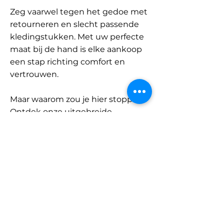
Zeg vaarwel tegen het gedoe met
retourneren en slecht passende
kledingstukken. Met uw perfecte
maat bij de hand is elke aankoop
een stap richting comfort en
vertrouwen.
Maar waarom zou je hier stoppen?
Ontdek onze uitgebreide
database met merken en
categorieën en vind jouw maat.
Onthoud: met SizeBuddy aan uw
zijde is de perfecte pasvorm
slechts één klik verwijderd.