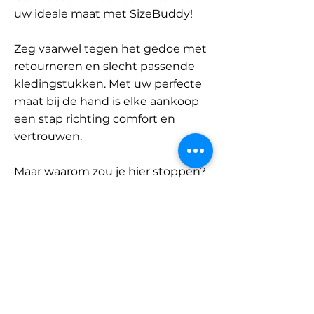
uw ideale maat met SizeBuddy!
Zeg vaarwel tegen het gedoe met
retourneren en slecht passende
kledingstukken. Met uw perfecte
maat bij de hand is elke aankoop
een stap richting comfort en
vertrouwen.
Maar waarom zou je hier stoppen?
Ontdek onze uitgebreide
database met merken en
categorieën en vind jouw maat.
Onthoud: met SizeBuddy aan uw
zijde is de perfecte pasvorm
slechts één klik verwijderd.