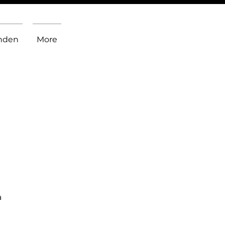
inden
More
a