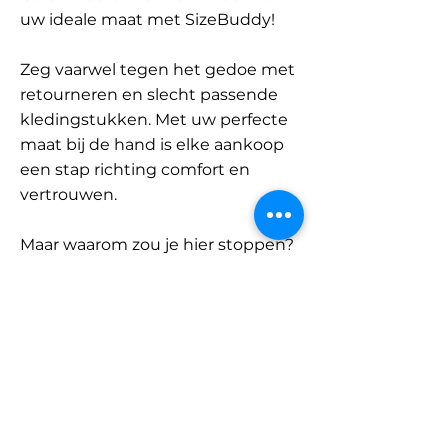
uw ideale maat met SizeBuddy!
Zeg vaarwel tegen het gedoe met
retourneren en slecht passende
kledingstukken. Met uw perfecte
maat bij de hand is elke aankoop
een stap richting comfort en
vertrouwen.
Maar waarom zou je hier stoppen?
Ontdek onze uitgebreide
database met merken en
categorieën en vind jouw maat.
Onthoud: met SizeBuddy aan uw
zijde is de perfecte pasvorm
slechts één klik verwijderd.