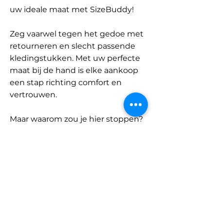
uw ideale maat met SizeBuddy!
Zeg vaarwel tegen het gedoe met
retourneren en slecht passende
kledingstukken. Met uw perfecte
maat bij de hand is elke aankoop
een stap richting comfort en
vertrouwen.
Maar waarom zou je hier stoppen?
Ontdek onze uitgebreide
database met merken en
categorieën en vind jouw maat.
Onthoud: met SizeBuddy aan uw
zijde is de perfecte pasvorm
slechts één klik verwijderd.