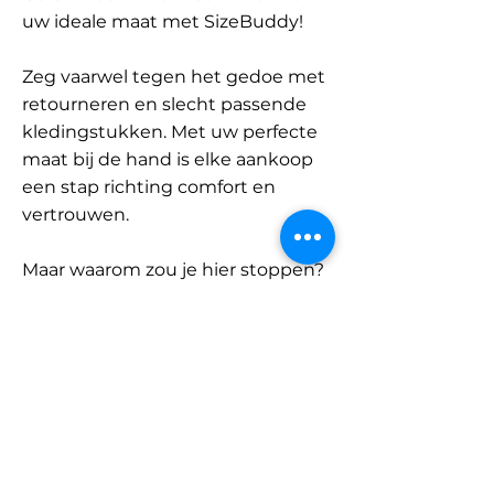
uw ideale maat met SizeBuddy!
Zeg vaarwel tegen het gedoe met
retourneren en slecht passende
kledingstukken. Met uw perfecte
maat bij de hand is elke aankoop
een stap richting comfort en
vertrouwen.
Maar waarom zou je hier stoppen?
Ontdek onze uitgebreide
database met merken en
categorieën en vind jouw maat.
Onthoud: met SizeBuddy aan uw
zijde is de perfecte pasvorm
slechts één klik verwijderd.