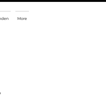
inden
More
a