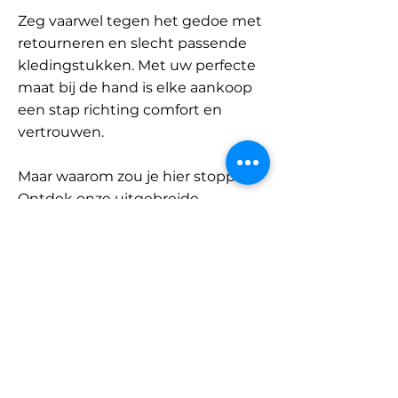
Zeg vaarwel tegen het gedoe met
retourneren en slecht passende
kledingstukken. Met uw perfecte
maat bij de hand is elke aankoop
een stap richting comfort en
vertrouwen.
Maar waarom zou je hier stoppen?
Ontdek onze uitgebreide
database met merken en
categorieën en vind jouw maat.
Onthoud: met SizeBuddy aan uw
zijde is de perfecte pasvorm
slechts één klik verwijderd.