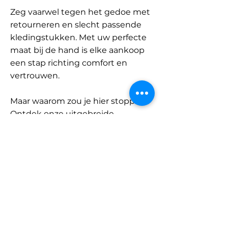
Zeg vaarwel tegen het gedoe met
retourneren en slecht passende
kledingstukken. Met uw perfecte
maat bij de hand is elke aankoop
een stap richting comfort en
vertrouwen.
Maar waarom zou je hier stoppen?
Ontdek onze uitgebreide
database met merken en
categorieën en vind jouw maat.
Onthoud: met SizeBuddy aan uw
zijde is de perfecte pasvorm
slechts één klik verwijderd.