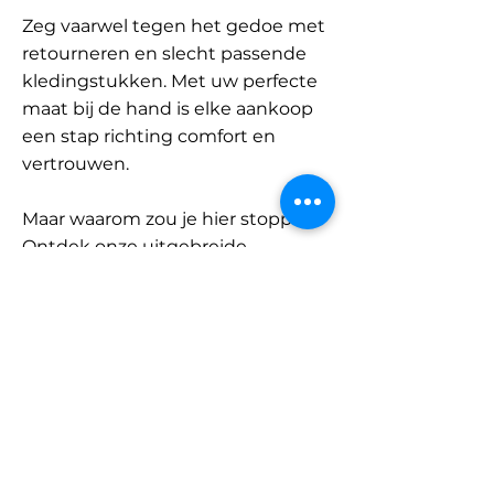
Zeg vaarwel tegen het gedoe met
retourneren en slecht passende
kledingstukken. Met uw perfecte
maat bij de hand is elke aankoop
een stap richting comfort en
vertrouwen.
Maar waarom zou je hier stoppen?
Ontdek onze uitgebreide
database met merken en
categorieën en vind jouw maat.
Onthoud: met SizeBuddy aan uw
zijde is de perfecte pasvorm
slechts één klik verwijderd.