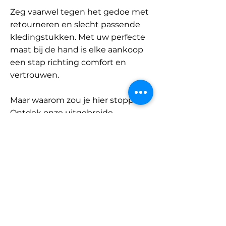
Zeg vaarwel tegen het gedoe met
retourneren en slecht passende
kledingstukken. Met uw perfecte
maat bij de hand is elke aankoop
een stap richting comfort en
vertrouwen.
Maar waarom zou je hier stoppen?
Ontdek onze uitgebreide
database met merken en
categorieën en vind jouw maat.
Onthoud: met SizeBuddy aan uw
zijde is de perfecte pasvorm
slechts één klik verwijderd.