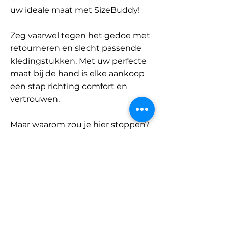
uw ideale maat met SizeBuddy!
Zeg vaarwel tegen het gedoe met
retourneren en slecht passende
kledingstukken. Met uw perfecte
maat bij de hand is elke aankoop
een stap richting comfort en
vertrouwen.
Maar waarom zou je hier stoppen?
Ontdek onze uitgebreide
database met merken en
categorieën en vind jouw maat.
Onthoud: met SizeBuddy aan uw
zijde is de perfecte pasvorm
slechts één klik verwijderd.