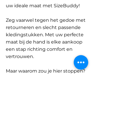
uw ideale maat met SizeBuddy!
Zeg vaarwel tegen het gedoe met
retourneren en slecht passende
kledingstukken. Met uw perfecte
maat bij de hand is elke aankoop
een stap richting comfort en
vertrouwen.
Maar waarom zou je hier stoppen?
Ontdek onze uitgebreide
database met merken en
categorieën en vind jouw maat.
Onthoud: met SizeBuddy aan uw
zijde is de perfecte pasvorm
slechts één klik verwijderd.