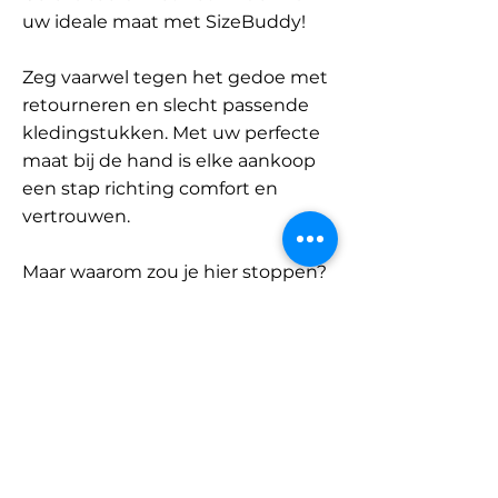
uw ideale maat met SizeBuddy!
Zeg vaarwel tegen het gedoe met
retourneren en slecht passende
kledingstukken. Met uw perfecte
maat bij de hand is elke aankoop
een stap richting comfort en
vertrouwen.
Maar waarom zou je hier stoppen?
Ontdek onze uitgebreide
database met merken en
categorieën en vind jouw maat.
Onthoud: met SizeBuddy aan uw
zijde is de perfecte pasvorm
slechts één klik verwijderd.