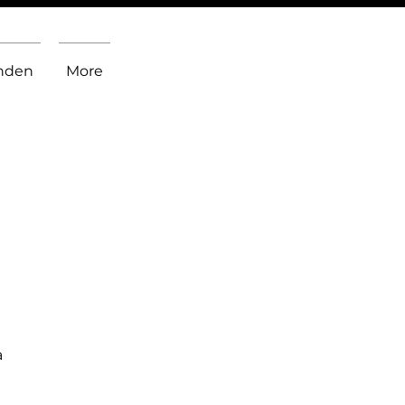
inden
More
a