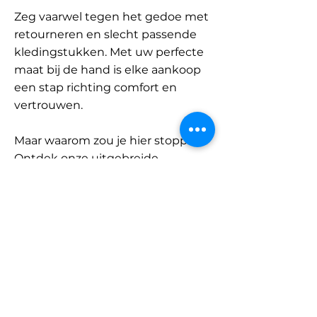
Zeg vaarwel tegen het gedoe met
retourneren en slecht passende
kledingstukken. Met uw perfecte
maat bij de hand is elke aankoop
een stap richting comfort en
vertrouwen.
Maar waarom zou je hier stoppen?
Ontdek onze uitgebreide
database met merken en
categorieën en vind jouw maat.
Onthoud: met SizeBuddy aan uw
zijde is de perfecte pasvorm
slechts één klik verwijderd.