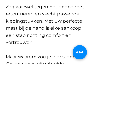
Zeg vaarwel tegen het gedoe met
retourneren en slecht passende
kledingstukken. Met uw perfecte
maat bij de hand is elke aankoop
een stap richting comfort en
vertrouwen.
Maar waarom zou je hier stoppen?
Ontdek onze uitgebreide
database met merken en
categorieën en vind jouw maat.
Onthoud: met SizeBuddy aan uw
zijde is de perfecte pasvorm
slechts één klik verwijderd.