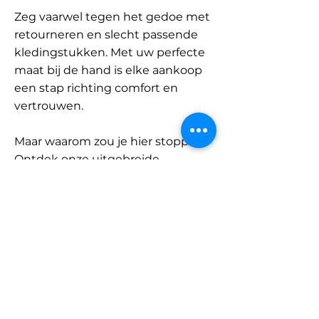
Zeg vaarwel tegen het gedoe met
retourneren en slecht passende
kledingstukken. Met uw perfecte
maat bij de hand is elke aankoop
een stap richting comfort en
vertrouwen.
Maar waarom zou je hier stoppen?
Ontdek onze uitgebreide
database met merken en
categorieën en vind jouw maat.
Onthoud: met SizeBuddy aan uw
zijde is de perfecte pasvorm
slechts één klik verwijderd.