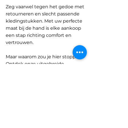
Zeg vaarwel tegen het gedoe met
retourneren en slecht passende
kledingstukken. Met uw perfecte
maat bij de hand is elke aankoop
een stap richting comfort en
vertrouwen.
Maar waarom zou je hier stoppen?
Ontdek onze uitgebreide
database met merken en
categorieën en vind jouw maat.
Onthoud: met SizeBuddy aan uw
zijde is de perfecte pasvorm
slechts één klik verwijderd.