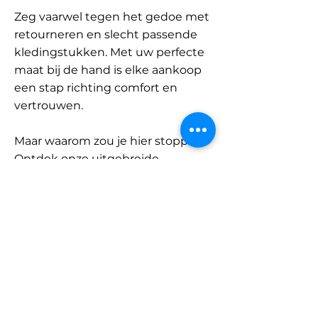
Zeg vaarwel tegen het gedoe met
retourneren en slecht passende
kledingstukken. Met uw perfecte
maat bij de hand is elke aankoop
een stap richting comfort en
vertrouwen.
Maar waarom zou je hier stoppen?
Ontdek onze uitgebreide
database met merken en
categorieën en vind jouw maat.
Onthoud: met SizeBuddy aan uw
zijde is de perfecte pasvorm
slechts één klik verwijderd.