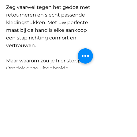
Zeg vaarwel tegen het gedoe met
retourneren en slecht passende
kledingstukken. Met uw perfecte
maat bij de hand is elke aankoop
een stap richting comfort en
vertrouwen.
Maar waarom zou je hier stoppen?
Ontdek onze uitgebreide
database met merken en
categorieën en vind jouw maat.
Onthoud: met SizeBuddy aan uw
zijde is de perfecte pasvorm
slechts één klik verwijderd.