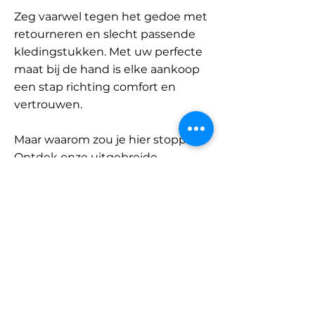
Zeg vaarwel tegen het gedoe met
retourneren en slecht passende
kledingstukken. Met uw perfecte
maat bij de hand is elke aankoop
een stap richting comfort en
vertrouwen.
Maar waarom zou je hier stoppen?
Ontdek onze uitgebreide
database met merken en
categorieën en vind jouw maat.
Onthoud: met SizeBuddy aan uw
zijde is de perfecte pasvorm
slechts één klik verwijderd.