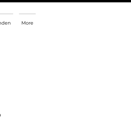
inden
More
a