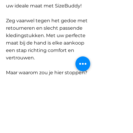
uw ideale maat met SizeBuddy!
Zeg vaarwel tegen het gedoe met
retourneren en slecht passende
kledingstukken. Met uw perfecte
maat bij de hand is elke aankoop
een stap richting comfort en
vertrouwen.
Maar waarom zou je hier stoppen?
Ontdek onze uitgebreide
database met merken en
categorieën en vind jouw maat.
Onthoud: met SizeBuddy aan uw
zijde is de perfecte pasvorm
slechts één klik verwijderd.