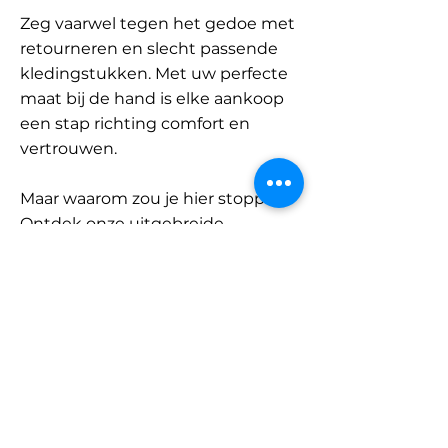
Zeg vaarwel tegen het gedoe met
retourneren en slecht passende
kledingstukken. Met uw perfecte
maat bij de hand is elke aankoop
een stap richting comfort en
vertrouwen.
Maar waarom zou je hier stoppen?
Ontdek onze uitgebreide
database met merken en
categorieën en vind jouw maat.
Onthoud: met SizeBuddy aan uw
zijde is de perfecte pasvorm
slechts één klik verwijderd.