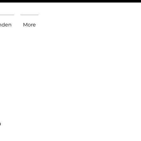
inden
More
a